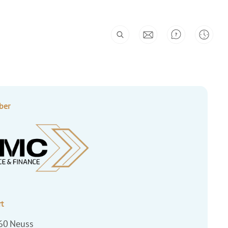
ber
t
60
Neuss