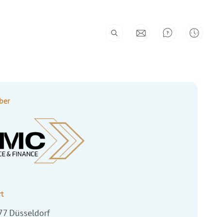
ber
t
77
Düsseldorf