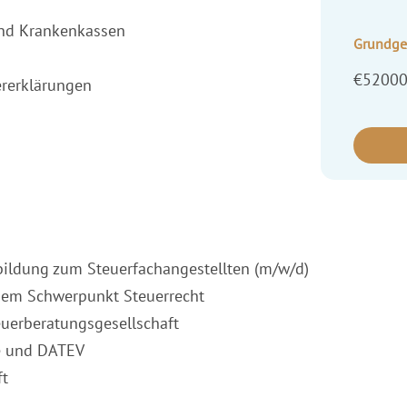
nd Krankenkassen
Grundge
€52000
ererklärungen
bildung zum Steuerfachangestellten (m/w/d)
 dem Schwerpunkt Steuerrecht
euerberatungsgesellschaft
ce und DATEV
ft